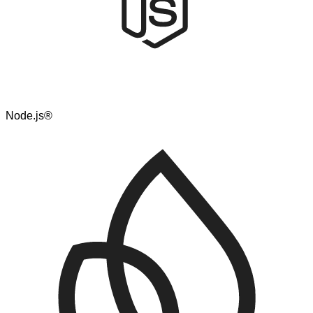
Node.js®